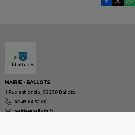
MAIRIE - BALLOTS
1 Rue nationale, 53350 Ballots
02 43 06 52 08
mairie@ballots.fr
M'Y RENDRE
www.ballots.fr/