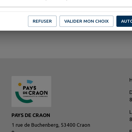
REFUSER
VALIDER MON CHOIX
AUT
H
D
8
L
PAYS DE CRAON
8
1 rue de Buchenberg, 53400 Craon
F