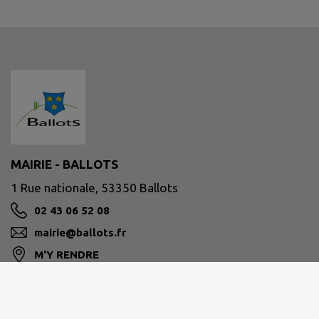
MAIRIE - BALLOTS
1 Rue nationale, 53350 Ballots
02 43 06 52 08
mairie@ballots.fr
M'Y RENDRE
www.ballots.fr/