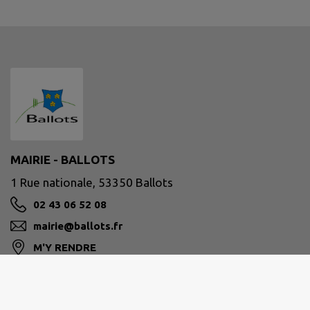
MAIRIE - BALLOTS
1 Rue nationale, 53350 Ballots
02 43 06 52 08
mairie@ballots.fr
M'Y RENDRE
www.ballots.fr/