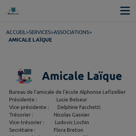
Contenu
Menu
Recherche
Pied de page
ACCUEIL
>
SERVICES
>
ASSOCIATIONS
>
AMICALE LAÏQUE
Amicale Laïque
Bureau de l’amicale de l’école Alphonse Lefizellier
Présidente : Lucie Belseur
Vice-présidente : Delphine Facchetti
Trésorier : Nicolas Gasnier
Vice-trésorier : Ludovic Lochin
Secrétaire : Flora Breton