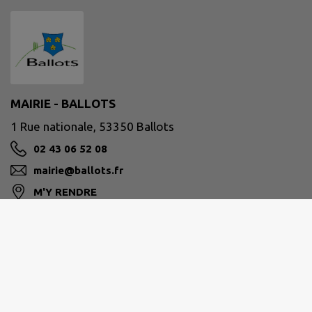
MAIRIE - BALLOTS
1 Rue nationale, 53350 Ballots
02 43 06 52 08
mairie@ballots.fr
M'Y RENDRE
www.ballots.fr/