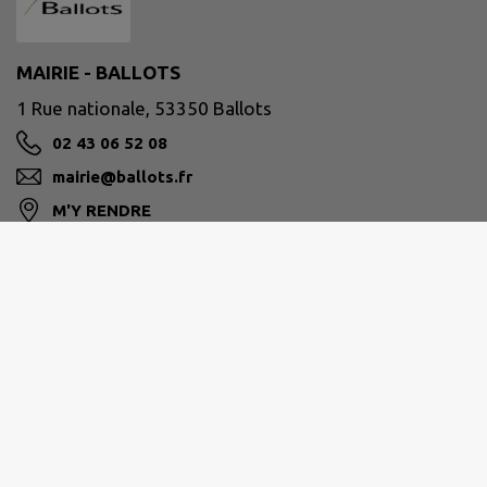
MAIRIE - BALLOTS
1 Rue nationale, 53350 Ballots
02 43 06 52 08
mairie@ballots.fr
M'Y RENDRE
www.ballots.fr/
PAYS DE CRAON