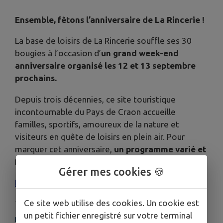
Ensemble, fêtons l’anniversaire de La Rincerie !
La base de loisirs de La Rincerie souffle ses 30
bougies à l’occasion d’
un grand week-end
anniversaire organisé les 12 et 13 septembre
prochains.
Depuis trois décennies, ce site touristique
incontournable du Pays de Craon accueille
familles, sportifs, amoureux de la nature et
visiteurs en quête de loisirs en plein air. Pour
marquer cet anniversaire,
un programme varié et
festif
attend le public.
Gérer mes cookies 🍪
PLus d'infos ici !
Ce site web utilise des cookies. Un cookie est
un petit fichier enregistré sur votre terminal
PLUS D'INFORMATIONS