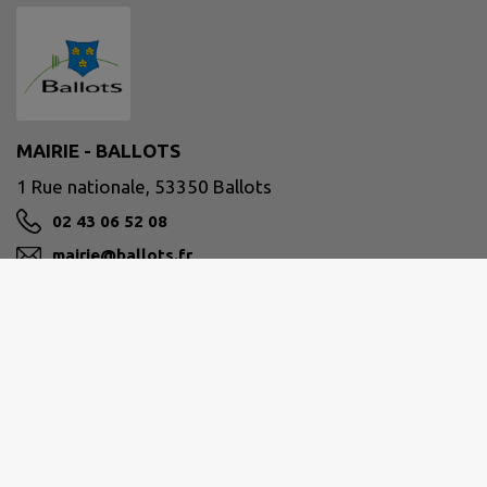
MAIRIE - BALLOTS
1 Rue nationale, 53350 Ballots
02 43 06 52 08
mairie@ballots.fr
M'Y RENDRE
www.ballots.fr/