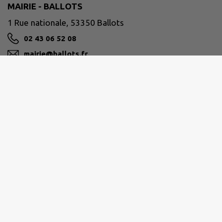
MAIRIE - BALLOTS
1 Rue nationale, 53350 Ballots
02 43 06 52 08
mairie@ballots.fr
M'Y RENDRE
www.ballots.fr/
PAYS DE CRAON
1 rue de Buchenberg, 53400 Craon