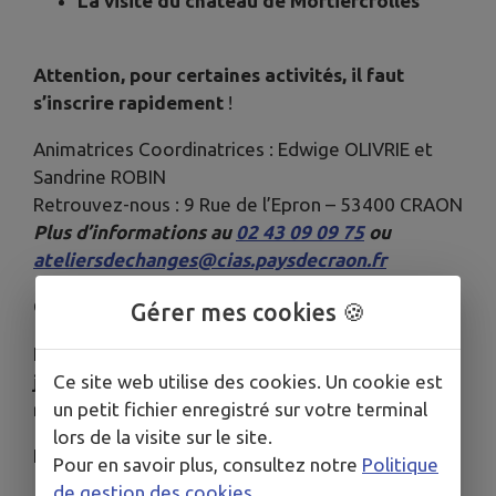
La visite du château de Mortiercrolles
Attention, pour certaines activités, il faut
s’inscrire rapidement
!
Animatrices Coordinatrices : Edwige OLIVRIE et
Sandrine ROBIN
Retrouvez-nous : 9 Rue de l’Epron – 53400 CRAON
Plus d’informations au
02 43 09 09 75
ou
ateliersdechanges@cias.paysdecraon.fr
Changement de date
Gérer mes cookies 🍪
En raison des témpératures annoncées,
la
Ce site web utilise des cookies. Un cookie est
journée prévue le 9 juillet
à Doué la Fontaine
est
un petit fichier enregistré sur votre terminal
reportée au vendredi 17 juillet
.
lors de la visite sur le site.
Le car prévu sera climatisé.
Pour en savoir plus, consultez notre
Politique
de gestion des cookies
.