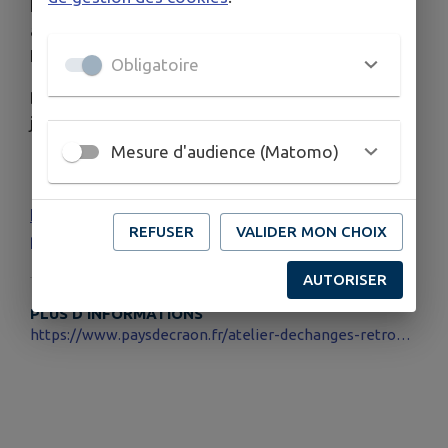
Les visites restent identiques :
Musée « Aux
anciens commerces »
et le
site du Mystère des
Faluns
.
Obligatoire
Des visites pour les petits et les grands… une
journée conviviale !
Mesure d'audience (Matomo)
Lire plus de publications sur Calaméo
Lire plus de
REFUSER
VALIDER MON CHOIX
publications sur Calaméo
AUTORISER
PLUS D'INFORMATIONS
https://www.paysdecraon.fr/atelier-dechanges-retrouvez-le-programme-de-juillet-et-aout-2026/