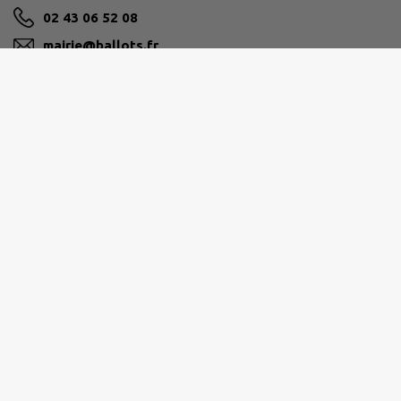
02 43 06 52 08
mairie@ballots.fr
M'Y RENDRE
www.ballots.fr/
PAYS DE CRAON
1 rue de Buchenberg, 53400 Craon
02 43 09 61 61
accueil@paysdecraon.fr