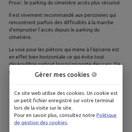
Proxi : le parking du cimetière accès plus sécurisé
Il est vivement recommandé aux personnes qui
rencontrent parfois des difficultés à la marche
d’emprunter l’accès depuis le parking du
cimetière.
La voie pour les piétons qui mène à l’épicerie est
en effet bien horizontale ce qui évite tout
déséquilibre surtout lorsqu’on porte des sacs. De
plus, le chemin est plus court.
Gérer mes cookies 🍪
Ce site web utilise des cookies. Un cookie est
un petit fichier enregistré sur votre terminal
lors de la visite sur le site.
Pour en savoir plus, consultez notre
Politique
de gestion des cookies
.