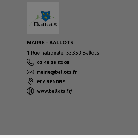
MAIRIE - BALLOTS
1 Rue nationale, 53350 Ballots
02 43 06 52 08
mairie@ballots.fr
M'Y RENDRE
www.ballots.fr/