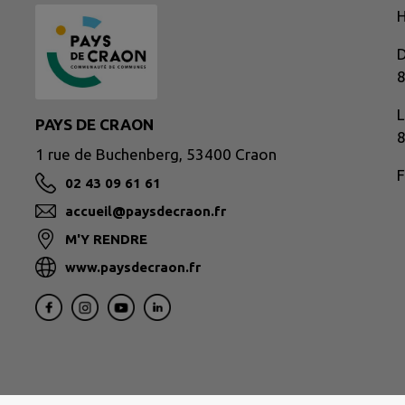
H
D
8
L
PAYS DE CRAON
8
1 rue de Buchenberg, 53400 Craon
F
02 43 09 61 61
accueil@paysdecraon.fr
M'Y RENDRE
www.paysdecraon.fr