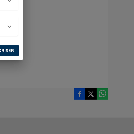
uin/
ORISER