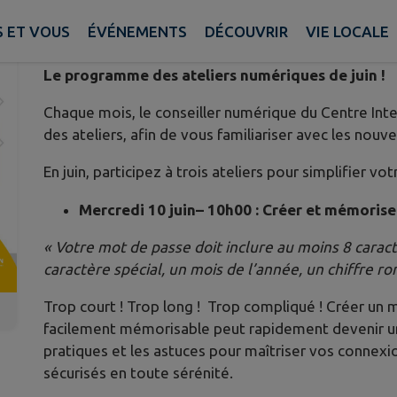
Publié le vendredi 29 mai 2026 - Pays de Craon
 ET VOUS
ÉVÉNEMENTS
DÉCOUVRIR
VIE LOCALE
Le programme des ateliers numériques de juin !
Chaque mois, le conseiller numérique du Centre In
des ateliers, afin de vous familiariser avec les nouve
En juin, participez à trois ateliers pour simplifier v
Mercredi 10 juin– 10h00 : Créer et mémorise
« Votre mot de passe doit inclure au moins 8 caract
caractère spécial, un mois de l’année, un chiffre r
Trop court ! Trop long ! Trop compliqué ! Créer un m
facilement mémorisable peut rapidement devenir un
pratiques et les astuces pour maîtriser vos connexi
sécurisés en toute sérénité.