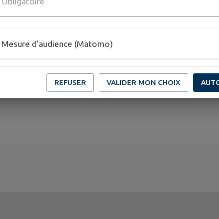
Obligatoire
PLUS D'INFORMATIONS
https://www.paysdecraon.fr/les-ateliers-numeriques-de-j
Mesure d'audience (Matomo)
REFUSER
VALIDER MON CHOIX
AUT