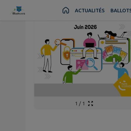
Contenu
Menu
Recherche
Pied de page
ACTUALITÉS
BALLOTS
1
/
1