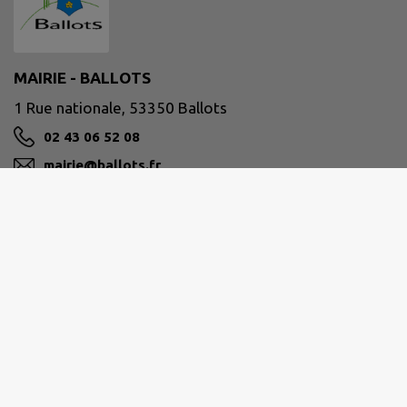
MAIRIE - BALLOTS
1 Rue nationale, 53350 Ballots
02 43 06 52 08
mairie@ballots.fr
M'Y RENDRE
www.ballots.fr/