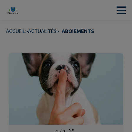
Contenu
Menu
Recherche
Pied de page
ACCUEIL
>
ACTUALITÉS
>
ABOIEMENTS
1
/
1