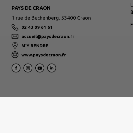
L
PAYS DE CRAON
8
1 rue de Buchenberg, 53400 Craon
F
02 43 09 61 61
accueil@paysdecraon.fr
M'Y RENDRE
www.paysdecraon.fr