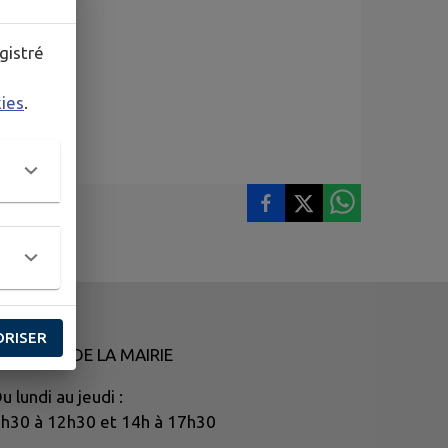
gistré
kies
.
ORISER
ORAIRES DE LA MAIRIE
u lundi au jeudi :
h30 à 12h30 et 14h à 17h30