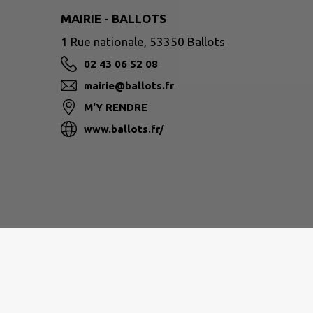
MAIRIE - BALLOTS
1 Rue nationale, 53350 Ballots
02 43 06 52 08
mairie@ballots.fr
M'Y RENDRE
www.ballots.fr/